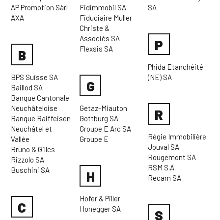
AP Promotion Sàrl
Fidimmobil SA
SA
AXA
Fiduciaire Muller
Christe &
Associés SA
P
Flexsis SA
B
Phida Etanchéité
BPS Suisse SA
(NE) SA
G
Baillod SA
Banque Cantonale
Neuchâteloise
Getaz-Miauton
R
Banque Raiffeisen
Gottburg SA
Neuchâtel et
Groupe E Arc SA
Régie Immobilière
Vallée
Groupe E
Jouval SA
Bruno & Gilles
Rougemont SA
Rizzolo SA
RSM S.A.
Buschini SA
H
Recam SA
Hofer & Piller
C
Honegger SA
S