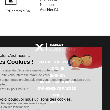
Menuiserie
Vauthier SA
Edilceramic SA
MATCHES & EVENTS
CLUB
LE CLUB
DES
MEMBRES
AMIS
BALADE GOURMANDE
EVÉNEMENTS PASSÉS
COMITÉ
CONTACT