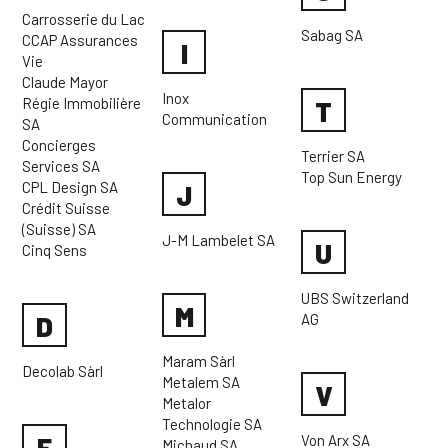
Carrosserie du Lac
Sabag SA
CCAP Assurances
I
Vie
Claude Mayor
Inox
Régie Immobilière
T
Communication
SA
Concierges
Terrier SA
Services SA
Top Sun Energy
CPL Design SA
J
Crédit Suisse
(Suisse) SA
J-M Lambelet SA
U
Cinq Sens
UBS Switzerland
M
D
AG
Maram Sàrl
Decolab Sàrl
Metalem SA
V
Metalor
Technologie SA
E
Von Arx SA
Michaud SA